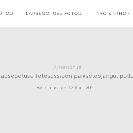
OTOD
LAPSEOOTUSE FOTOD
INFO & HIND
LAPSEOOTUS
Lapseootuse fotosessioon päikseloojangul põllu
By
marissits
12 April, 2021