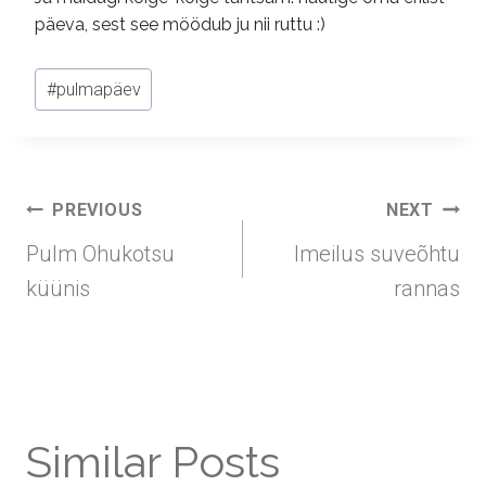
päeva, sest see möödub ju nii ruttu :)
Post
#
pulmapäev
Tags:
Post
PREVIOUS
NEXT
navigation
Pulm Ohukotsu
Imeilus suveõhtu
küünis
rannas
Similar Posts