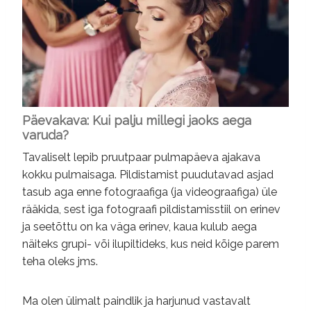
Päevakava: Kui palju millegi jaoks aega
varuda?
Tavaliselt lepib pruutpaar pulmapäeva ajakava
kokku pulmaisaga. Pildistamist puudutavad asjad
tasub aga enne fotograafiga (ja videograafiga) üle
rääkida, sest iga fotograafi pildistamisstiil on erinev
ja seetõttu on ka väga erinev, kaua kulub aega
näiteks grupi- või ilupiltideks, kus neid kõige parem
teha oleks jms.
Ma olen ülimalt paindlik ja harjunud vastavalt