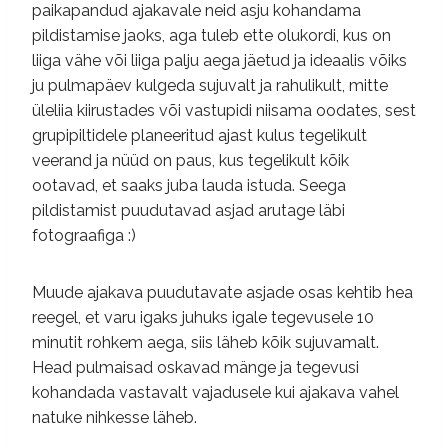
paikapandud ajakavale neid asju kohandama
pildistamise jaoks, aga tuleb ette olukordi, kus on
liiga vähe või liiga palju aega jäetud ja ideaalis võiks
ju pulmapäev kulgeda sujuvalt ja rahulikult, mitte
üleliia kiirustades või vastupidi niisama oodates, sest
grupipiltidele planeeritud ajast kulus tegelikult
veerand ja nüüd on paus, kus tegelikult kõik
ootavad, et saaks juba lauda istuda. Seega
pildistamist puudutavad asjad arutage läbi
fotograafiga :)
Muude ajakava puudutavate asjade osas kehtib hea
reegel, et varu igaks juhuks igale tegevusele 10
minutit rohkem aega, siis läheb kõik sujuvamalt.
Head pulmaisad oskavad mänge ja tegevusi
kohandada vastavalt vajadusele kui ajakava vahel
natuke nihkesse läheb.