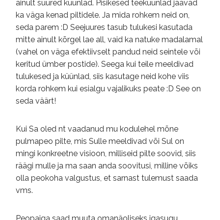
ainult suured küünlad. Pisikesed teeküünlad jäävad
ka väga kenad piltidele. Ja mida rohkem neid on,
seda parem :D Seejuures tasub tulukesi kasutada
mitte ainult kõrgel lae all, vaid ka natuke madalamal
(vahel on väga efektiivselt pandud neid seintele või
keritud ümber postide). Seega kui teile meeldivad
tulukesed ja küünlad, siis kasutage neid kohe viis
korda rohkem kui esialgu vajalikuks peate :D See on
seda väärt!
Kui Sa oled nt vaadanud mu kodulehel mõne
pulmapeo pilte, mis Sulle meeldivad või Sul on
mingi konkreetne visioon, milliseid pilte soovid, siis
räägi mulle ja ma saan anda soovitusi, milline võiks
olla peokoha valgustus, et sarnast tulemust saada
vms.
Peopaiga saad muuta omanäoliseks igasugu