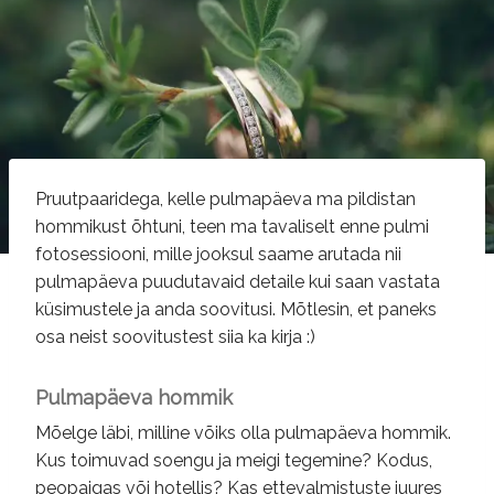
Pruutpaaridega, kelle pulmapäeva ma pildistan
hommikust õhtuni, teen ma tavaliselt enne pulmi
fotosessiooni, mille jooksul saame arutada nii
pulmapäeva puudutavaid detaile kui saan vastata
küsimustele ja anda soovitusi. Mõtlesin, et paneks
osa neist soovitustest siia ka kirja :)
Pulmapäeva hommik
Mõelge läbi, milline võiks olla pulmapäeva hommik.
Kus toimuvad soengu ja meigi tegemine? Kodus,
peopaigas või hotellis? Kas ettevalmistuste juures