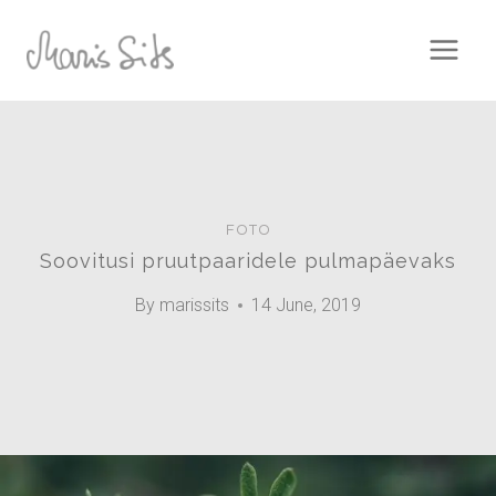
Skip
to
content
FOTO
Soovitusi pruutpaaridele pulmapäevaks
By
marissits
14 June, 2019