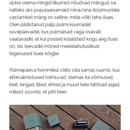
üldse olema mingid liikumist nõudvad mängud, ka
näiteks üks populaarsemaid mina/sina (küsimustele
vastamise) mäng on selline, mida võib teha õues.
Olen pildistanud palju pulmi kuumadel
suvepäevadel, kus pulmaisad väga osavalt
vaatavadki, et kui pooled külalistest kogu aeg õues
on, siis teevadki mõned meelelahutuslikud
tegevused õues kõigile.
Pulmapäeva hommikul võiks olla samas ruumis, kus
ettevalmistused toimuvad, olemas ka sõrmused,
kleit, kingad, lilled, ehted ja muud teile tähtsad asjad,
millest soovite, et pilti teen.