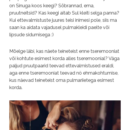
on Sinuga koos keegi? Sõbrannad, ema,
pruutneitsid? Kas keegi aitab Sul kleiti selga panna?
Kui ettevalmistuste juures teisi inimesi pole, siis ma
saan ka aidata vajadusel pulmakleidi paelte või
lipsude sidumisega :)
Mõelge läbi, kas näete teineteist enne tseremooniat
või kohtute esimest korda alles tseremoonial? Väga
paljud pruutpaarid teevad ettevalmistused eraldi,
aga enne tseremooniat teevad nö ehmakohtumise,
kus näevad teineteist oma pulmariietega esimest
korda.