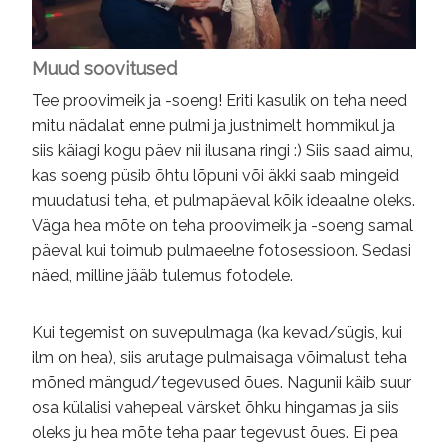
Muud soovitused
Tee proovimeik ja -soeng! Eriti kasulik on teha need
mitu nädalat enne pulmi ja justnimelt hommikul ja
siis käiagi kogu päev nii ilusana ringi :) Siis saad aimu,
kas soeng püsib õhtu lõpuni või äkki saab mingeid
muudatusi teha, et pulmapäeval kõik ideaalne oleks.
Väga hea mõte on teha proovimeik ja -soeng samal
päeval kui toimub pulmaeelne fotosessioon. Sedasi
näed, milline jääb tulemus fotodele.
Kui tegemist on suvepulmaga (ka kevad/sügis, kui
ilm on hea), siis arutage pulmaisaga võimalust teha
mõned mängud/tegevused õues. Nagunii käib suur
osa külalisi vahepeal värsket õhku hingamas ja siis
oleks ju hea mõte teha paar tegevust õues. Ei pea