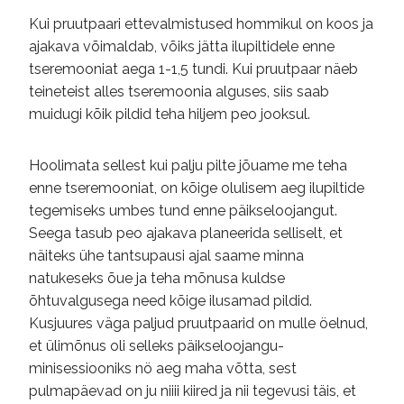
Kui pruutpaari ettevalmistused hommikul on koos ja
ajakava võimaldab, võiks jätta ilupiltidele enne
tseremooniat aega 1-1,5 tundi. Kui pruutpaar näeb
teineteist alles tseremoonia alguses, siis saab
muidugi kõik pildid teha hiljem peo jooksul.
Hoolimata sellest kui palju pilte jõuame me teha
enne tseremooniat, on kõige olulisem aeg ilupiltide
tegemiseks umbes tund enne päikseloojangut.
Seega tasub peo ajakava planeerida selliselt, et
näiteks ühe tantsupausi ajal saame minna
natukeseks õue ja teha mõnusa kuldse
õhtuvalgusega need kõige ilusamad pildid.
Kusjuures väga paljud pruutpaarid on mulle öelnud,
et ülimõnus oli selleks päikseloojangu-
minisessiooniks nö aeg maha võtta, sest
pulmapäevad on ju niiii kiired ja nii tegevusi täis, et