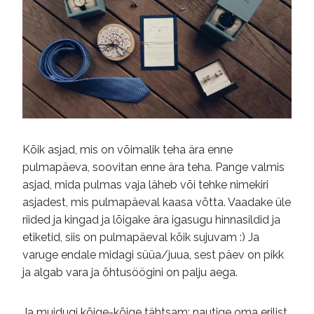
Kõik asjad, mis on võimalik teha ära enne
pulmapäeva, soovitan enne ära teha. Pange valmis
asjad, mida pulmas vaja läheb või tehke nimekiri
asjadest, mis pulmapäeval kaasa võtta. Vaadake üle
riided ja kingad ja lõigake ära igasugu hinnasildid ja
etiketid, siis on pulmapäeval kõik sujuvam :) Ja
varuge endale midagi süüa/juua, sest päev on pikk
ja algab vara ja õhtusöögini on palju aega.
Ja muidugi kõige-kõige tähtsam: nautige oma erilist