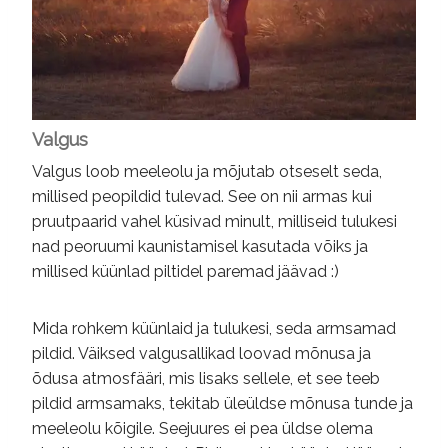
Valgus
Valgus loob meeleolu ja mõjutab otseselt seda,
millised peopildid tulevad. See on nii armas kui
pruutpaarid vahel küsivad minult, milliseid tulukesi
nad peoruumi kaunistamisel kasutada võiks ja
millised küünlad piltidel paremad jäävad :)
Mida rohkem küünlaid ja tulukesi, seda armsamad
pildid. Väiksed valgusallikad loovad mõnusa ja
õdusa atmosfääri, mis lisaks sellele, et see teeb
pildid armsamaks, tekitab üleüldse mõnusa tunde ja
meeleolu kõigile. Seejuures ei pea üldse olema