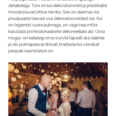
detailidega. Tore on kui dekoratsioonid ja pisidetailid
moodustavad ühtse terviku. See on üliarmas kui
pruutpaarid teevad osa dekoratsioonidest ise. Kui
on tegemist suure pulmaga, on väga hea mõte
kasutada professionaalsete dekoreerijate abi. Üsna
mugav on kellelegi oma soovid täpselt ära rääkida
ja siis pulmapäeval lihtsalt imetleda kui võrratult
peopaik kaunistatud on.