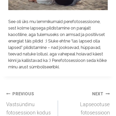
See oli üks mu lemmikumaid perefotosessioone,
sest kolme lapsega pildistamine on parajalt
kaootiline, aga tulemuseks on armsad ja positiivset
energiat täis pildid :) Siuke ehtne “las lapsed olla
lapsed” pildistamine – nad jooksevad, hüppavad,
teevad natuke lollusi, aga vahepeal hoiavad käest
kinni ja kallistavad ka :) Perefotosessioon seda kõike
minu arust sümboliseeribki.
Post
PREVIOUS
NEXT
navigation
Vastsündinu
Lapseootuse
fotosessioon kodus
fotosessioon