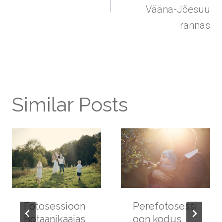
Vääna-Jõesuu
rannas
Similar Posts
Fotosessioon
Perefotosessi
Botaanikaaias
oon kodus