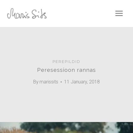
Skip
to
content
PEREPILDID
Peresessioon rannas
By
marissits
11 January, 2018