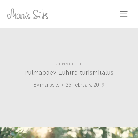
Skip
to
content
PULMAPILDID
Pulmapäev Luhtre turismitalus
By
marissits
26 February, 2019