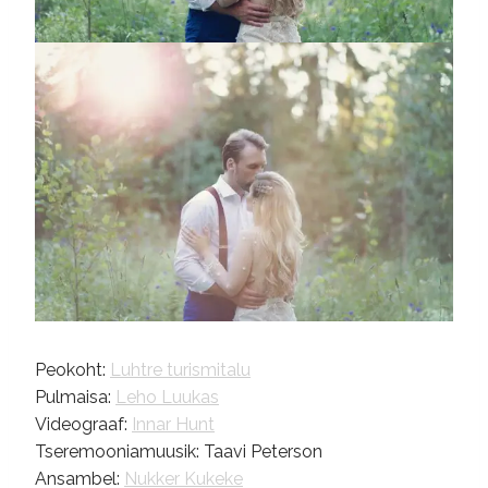
Peokoht:
Luhtre turismitalu
Pulmaisa:
Leho Luukas
Videograaf:
Innar Hunt
Tseremooniamuusik: Taavi Peterson
Ansambel:
Nukker Kukeke