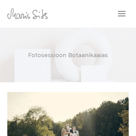
Skip
to
content
Fotosessioon Botaanikaaias