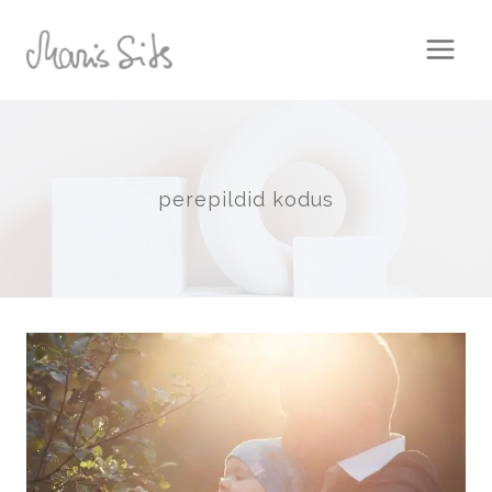
Skip
to
content
perepildid kodus