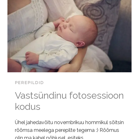
PEREPILDID
Vastsündinu fotosessioon
kodus
Ühel jahedavõitu novembrikuu hommikul sõitsin
rõõmsa meelega perepilte tegema :) Rõõmus
olin ma kahel põhjusel, esiteks…