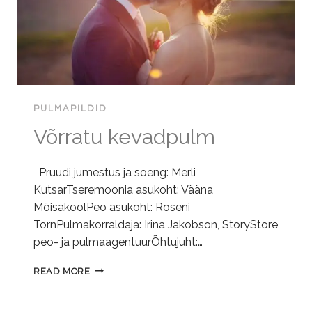
PULMAPILDID
Võrratu kevadpulm
Pruudi jumestus ja soeng: Merli
KutsarTseremoonia asukoht: Vääna
MõisakoolPeo asukoht: Roseni
TornPulmakorraldaja: Irina Jakobson, StoryStore
peo- ja pulmaagentuurÕhtujuht:…
VÕRRATU
READ MORE
KEVADPULM